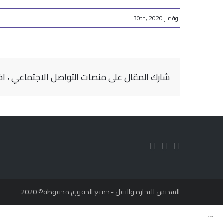
نوفمبر 30th, 2020
شارك المقال على منصات التواصل الاجتماعي ، اخ
السديس للتجارة والنقل - جميع الحقوق محفوظة© 2020
وقت البيانات لتقنية المعلومات شركة برمجة في الرياض
www.datattime4it.com