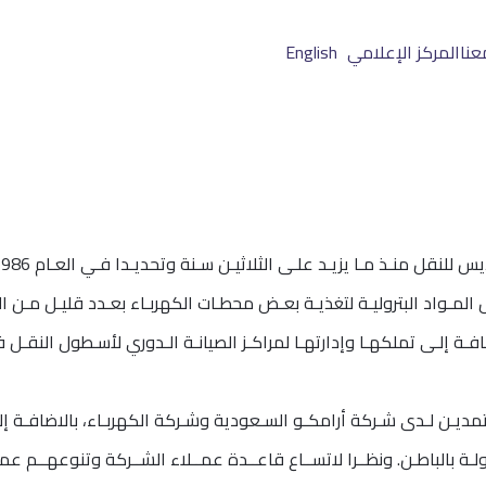
عنا
المركز الإعلامي
English
 المـواد البتروليـة لتغذيـة بعـض محطـات الكهربـاء بعـدد قليـل مـن 
ضافـة إلـى تملكهـا وإدارتهـا لمراكـز الصيانـة الـدوري لأسـطول النقـ
عتمديـن لـدى شـركة أرامكـو السـعودية وشـركة الكهربـاء، بالاضافـة إ
بالباطـن. ونظــرا لاتســاع قاعــدة عمــلاء الشــركة وتنوعهــم عملـ