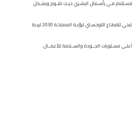
بالاسـتثمار فـي رأسـمال البشـري حيـث تقـوم وبشـكل
وقد وضعت الشركة خطة استراتيجية ، لتحقيق رؤيتها التي تنص على (النمـو مـن خـلال المشـاركة فـي تحقيـق الهـدف الاسـتراتيجي للقطـاع اللوجسـتي لرؤيـة المملكـة 2030 لربـط
علـى مسـتويات الجــودة والســلامة للأعمــال