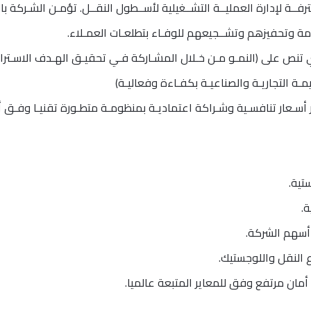
رفــة لإدارة العمليــة التشــغيلية لأســطول النقــل. تؤمـن الشـركة 
امة وتحفيزهم وتشــجيعهم للوفـاء بتطلعـات العمـلاء.
مـة التجاريـة والصناعيـة بكفـاءة وفعاليـة)
ر أسـعار تنافسـية وشـراكة اعتماديـة بمنظومـة متطـورة تقنيـا وفـق أ
تية.
.
أسهم الشركة.
 النقل واللوجستيك.
مان مرتفع وفق للمعاير المتبعة عالميا.