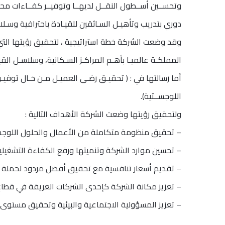
وتحســين أســطول النقــل لديهــا وتوفيــر كفــاءات محت
دوري بتدريب وتأهيـل السـائقين للقيـادة باحترافية وسـل
المملكـة عالميـا بأهـم المراكـز السـكانية، وسلاسـل القي
أما رسالتها في : ( تحقيـق رضـى العميـل مـن خـال توفيـ
اللوجســتية).
ولتحقيق رؤيتها وضعت الشركة الأهداف التالية :
– تحقيق منظومة متكاملة من الأعمال والحلول اللوجس
– تحسين موارد الشركة وتنميتها ورفع الكفاءة التشغيلية
– تقديم أسعار تنافسية مع تحقيق أفضل مردود لحملة 
– تعزيز مكانة الشركة كإحدى الشركات العريقة في قطاع
– تعزيز المسؤولية الاجتماعية والبيئية وتحقيق مستوى أ