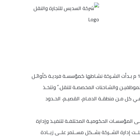
تأسست شركة السديس للتجارة والنقل والمعروفة بالسديس للنقل منـذ مـا يزيـد علـى الثلاثيـن سـنة وتحديـدا فـي العـام 1986 م بـدأت الشـركة نشـاطها كمؤسسـة فرديـة كأوائـل
الموظفيـن والشـاحنات المخصصـة للنقل. ً وتتخـذ
ل فـي كل مـن منطقـة الدمـام، القصيـم، الحـدود
لـى المؤسسـات الحكوميـة المختلفـة لتنفيـذ وإدارة
ـت إدارة الشــركة بشــكل مســتمر علــى زيــادة